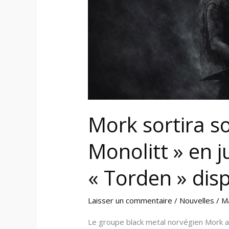
en
juin,
nouvel
extrait
« Torden »
disponible
Mork sortira s
Monolitt » en j
« Torden » dis
Laisser un commentaire
/
Nouvelles
/
M
Le groupe black metal norvégien Mork a