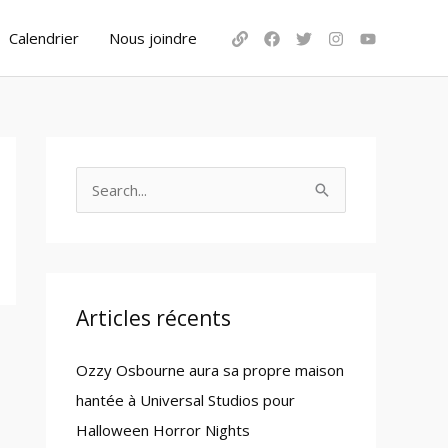
Calendrier
Nous joindre
S
e
a
r
c
Articles récents
h
Ozzy Osbourne aura sa propre maison
f
hantée à Universal Studios pour
o
Halloween Horror Nights
r