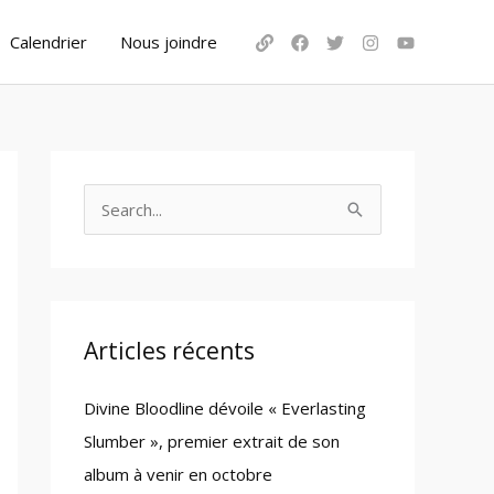
Calendrier
Nous joindre
S
e
a
r
c
Articles récents
h
Divine Bloodline dévoile « Everlasting
f
Slumber », premier extrait de son
o
album à venir en octobre
r