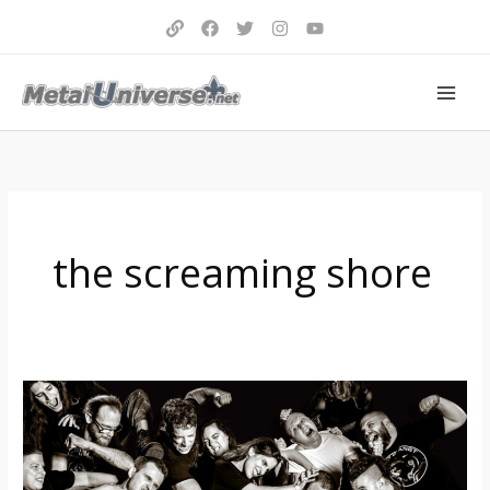
Aller
au
contenu
the screaming shore
Prey
For
Nothing
–