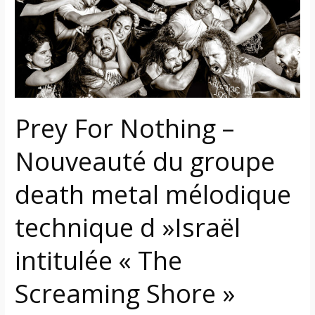
Nouveauté
du
groupe
death
metal
mélodique
technique
Prey For Nothing –
d »Israël
intitulée
Nouveauté du groupe
« The
death metal mélodique
Screaming
Shore »
technique d »Israël
intitulée « The
Screaming Shore »