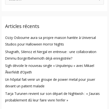
e
a
r
Articles récents
c
h
Ozzy Osbourne aura sa propre maison hantée à Universal
f
Studios pour Halloween Horror Nights
o
Shagrath, Silenoz et Nergal en entrevue : une collaboration
r
Dimmu Borgir/Behemoth déjà enregistrée?
:
Sigh dévoile le nouveau single « Unputenpu » avec Mikael
Åkerfeldt d’Opeth
Un hôpital fait venir un groupe de power metal pour jouer
devant un patient malade
Tarja Turunen revient sur son départ de Nightwish : « J’aurais
probablement dû leur faire vivre l’enfer »