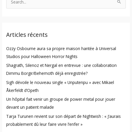
S
e
a
r
Articles récents
c
h
Ozzy Osbourne aura sa propre maison hantée à Universal
f
Studios pour Halloween Horror Nights
o
Shagrath, Silenoz et Nergal en entrevue : une collaboration
r
Dimmu Borgir/Behemoth déjà enregistrée?
:
Sigh dévoile le nouveau single « Unputenpu » avec Mikael
Åkerfeldt d’Opeth
Un hôpital fait venir un groupe de power metal pour jouer
devant un patient malade
Tarja Turunen revient sur son départ de Nightwish : « J’aurais
probablement dû leur faire vivre l’enfer »