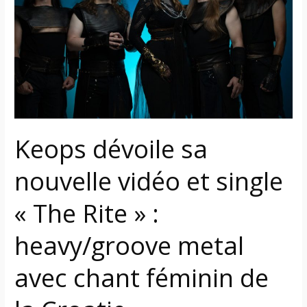
nouvelle
vidéo
et
single
« The
Rite »
:
heavy/groove
Keops dévoile sa
metal
avec
nouvelle vidéo et single
chant
féminin
« The Rite » :
de
la
heavy/groove metal
Croatie
avec chant féminin de