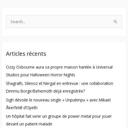
S
e
a
r
Articles récents
c
h
Ozzy Osbourne aura sa propre maison hantée à Universal
f
Studios pour Halloween Horror Nights
o
Shagrath, Silenoz et Nergal en entrevue : une collaboration
r
Dimmu Borgir/Behemoth déjà enregistrée?
:
Sigh dévoile le nouveau single « Unputenpu » avec Mikael
Åkerfeldt d’Opeth
Un hôpital fait venir un groupe de power metal pour jouer
devant un patient malade