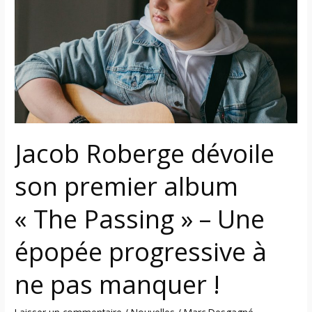
son
premier
album
« The
Passing »
–
Une
épopée
Jacob Roberge dévoile
progressive
à
son premier album
ne
pas
« The Passing » – Une
manquer
!
épopée progressive à
ne pas manquer !