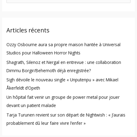
e
a
r
Articles récents
c
h
Ozzy Osbourne aura sa propre maison hantée à Universal
f
Studios pour Halloween Horror Nights
o
Shagrath, Silenoz et Nergal en entrevue : une collaboration
r
Dimmu Borgir/Behemoth déjà enregistrée?
:
Sigh dévoile le nouveau single « Unputenpu » avec Mikael
Åkerfeldt d’Opeth
Un hôpital fait venir un groupe de power metal pour jouer
devant un patient malade
Tarja Turunen revient sur son départ de Nightwish : « J’aurais
probablement dû leur faire vivre l’enfer »