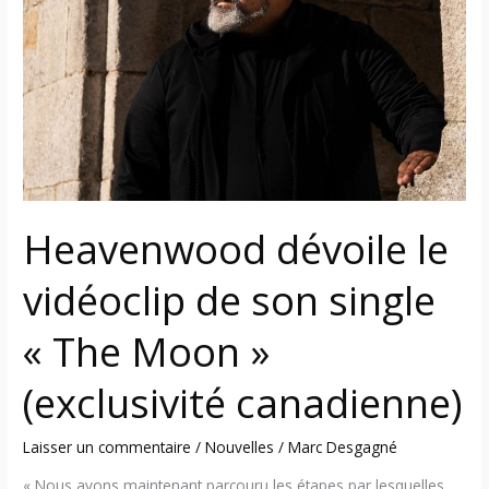
vidéoclip
de
son
single
« The
Moon »
(exclusivité
canadienne)
Heavenwood dévoile le
vidéoclip de son single
« The Moon »
(exclusivité canadienne)
Laisser un commentaire
/
Nouvelles
/
Marc Desgagné
« Nous avons maintenant parcouru les étapes par lesquelles