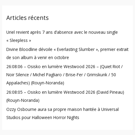
a
r
Articles récents
c
h
Uriel revient après 7 ans d’absence avec le nouveau single
f
« Sleepless »
o
Divine Bloodline dévoile « Everlasting Slumber », premier extrait
r
de son album à venir en octobre
:
26:08:06 – Osisko en lumière Westwood 2026 – (Quiet Riot /
Noir Silence / Michel Pagliaro / Brise-Fer / Grimskunk / 50
Appalaches) (Rouyn-Noranda)
26:08:05 – Osisko en lumière Westwood 2026 (David Pineau)
(Rouyn-Noranda)
Ozzy Osbourne aura sa propre maison hantée à Universal
Studios pour Halloween Horror Nights