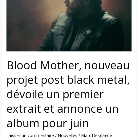
projet
post
black
metal,
dévoile
un
premier
extrait
Blood Mother, nouveau
et
annonce
projet post black metal,
un
album
dévoile un premier
pour
juin
extrait et annonce un
album pour juin
Laisser un commentaire
/
Nouvelles
/
Marc Desgagné