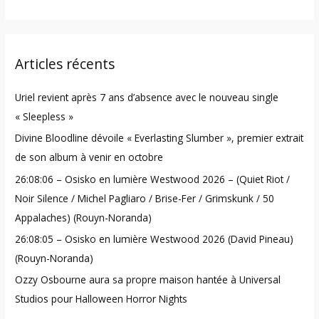
e
a
r
Articles récents
c
h
Uriel revient après 7 ans d’absence avec le nouveau single
f
« Sleepless »
o
Divine Bloodline dévoile « Everlasting Slumber », premier extrait
r
de son album à venir en octobre
:
26:08:06 – Osisko en lumière Westwood 2026 – (Quiet Riot /
Noir Silence / Michel Pagliaro / Brise-Fer / Grimskunk / 50
Appalaches) (Rouyn-Noranda)
26:08:05 – Osisko en lumière Westwood 2026 (David Pineau)
(Rouyn-Noranda)
Ozzy Osbourne aura sa propre maison hantée à Universal
Studios pour Halloween Horror Nights