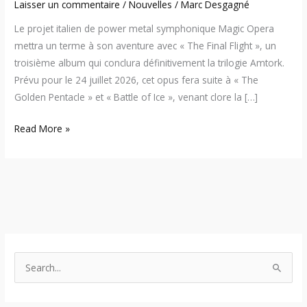
Laisser un commentaire
/
Nouvelles
/
Marc Desgagné
Le projet italien de power metal symphonique Magic Opera
mettra un terme à son aventure avec « The Final Flight », un
troisième album qui conclura définitivement la trilogie Amtork.
Prévu pour le 24 juillet 2026, cet opus fera suite à « The
Golden Pentacle » et « Battle of Ice », venant clore la […]
Read More »
S
e
a