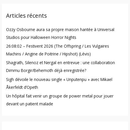
r
Articles récents
c
h
Ozzy Osbourne aura sa propre maison hantée à Universal
f
Studios pour Halloween Horror Nights
o
26:08:02 – Festivent 2026 (The Offspring / Les Vulgaires
r
Machins / Angine de Poitrine / Hipshot) (Lévis)
:
Shagrath, Silenoz et Nergal en entrevue : une collaboration
Dimmu Borgir/Behemoth déjà enregistrée?
Sigh dévoile le nouveau single « Unputenpu » avec Mikael
Åkerfeldt d’Opeth
Un hôpital fait venir un groupe de power metal pour jouer
devant un patient malade