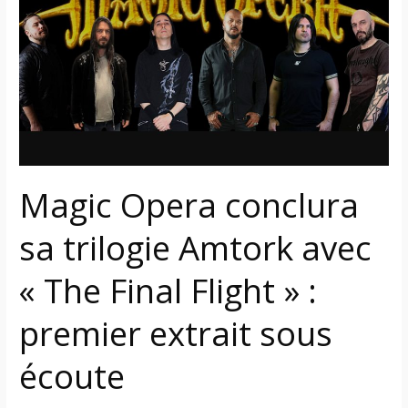
sa
trilogie
Amtork
avec
«
The
Final
Flight
»
Magic Opera conclura
:
premier
sa trilogie Amtork avec
extrait
« The Final Flight » :
sous
écoute
premier extrait sous
écoute