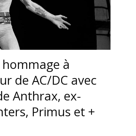
n hommage à
eur de AC/DC avec
e Anthrax, ex-
hters, Primus et +