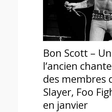
de
AC/DC
avec
des
membres
de
Anthrax,
Bon Scott – U
ex-
Slayer,
l’ancien chant
Foo
Fighters,
des membres d
Primus
et
Slayer, Foo Fig
+
en
en janvier
janvier