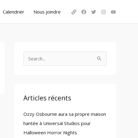
Calendrier
Nous joindre
S
e
a
r
c
Articles récents
h
Ozzy Osbourne aura sa propre maison
f
hantée à Universal Studios pour
o
Halloween Horror Nights
r