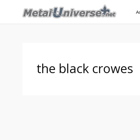
Aller
A
au
contenu
the black crowes