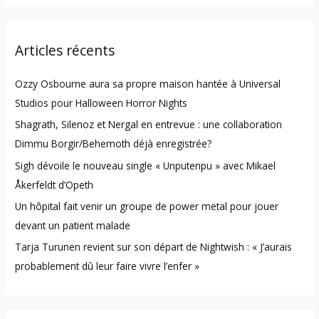
a
r
Articles récents
c
h
Ozzy Osbourne aura sa propre maison hantée à Universal
f
Studios pour Halloween Horror Nights
o
Shagrath, Silenoz et Nergal en entrevue : une collaboration
r
Dimmu Borgir/Behemoth déjà enregistrée?
:
Sigh dévoile le nouveau single « Unputenpu » avec Mikael
Åkerfeldt d’Opeth
Un hôpital fait venir un groupe de power metal pour jouer
devant un patient malade
Tarja Turunen revient sur son départ de Nightwish : « J’aurais
probablement dû leur faire vivre l’enfer »