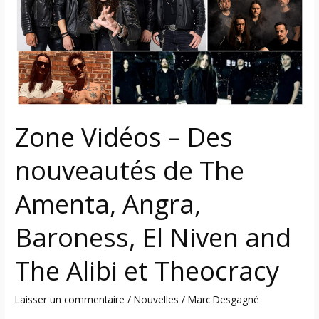
Des
nouveautés
de
The
Amenta,
Angra,
Baroness,
Zone Vidéos – Des
El
Niven
nouveautés de The
and
The
Amenta, Angra,
Alibi
et
Baroness, El Niven and
Theocracy
The Alibi et Theocracy
Laisser un commentaire
/
Nouvelles
/
Marc Desgagné