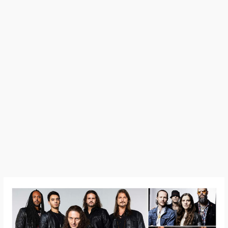
Zone
Vidéos
–