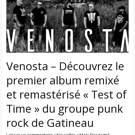
le
premier
album
remixé
et
remastérisé
« Test
of
Venosta – Découvrez le
Time »
du
premier album remixé
groupe
punk
et remastérisé « Test of
rock
de
Time » du groupe punk
Gatineau
rock de Gatineau
Laisser un commentaire
/
Nouvelles
/
Marc Desgagné