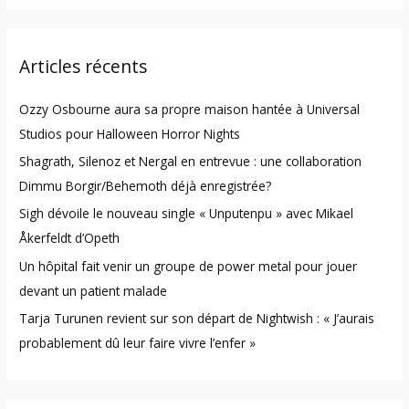
a
r
Articles récents
c
h
Ozzy Osbourne aura sa propre maison hantée à Universal
f
Studios pour Halloween Horror Nights
o
Shagrath, Silenoz et Nergal en entrevue : une collaboration
r
Dimmu Borgir/Behemoth déjà enregistrée?
:
Sigh dévoile le nouveau single « Unputenpu » avec Mikael
Åkerfeldt d’Opeth
Un hôpital fait venir un groupe de power metal pour jouer
devant un patient malade
Tarja Turunen revient sur son départ de Nightwish : « J’aurais
probablement dû leur faire vivre l’enfer »