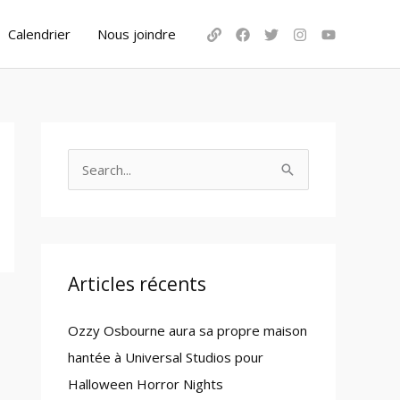
Calendrier
Nous joindre
S
e
a
r
c
Articles récents
h
Ozzy Osbourne aura sa propre maison
f
hantée à Universal Studios pour
o
Halloween Horror Nights
r