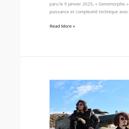
paru le 9 janvier 2025, « Genomorphis 
puissance et complexité technique avec 
Read More »
Sulfator
dévoile
son
premier
album
« Gemini »