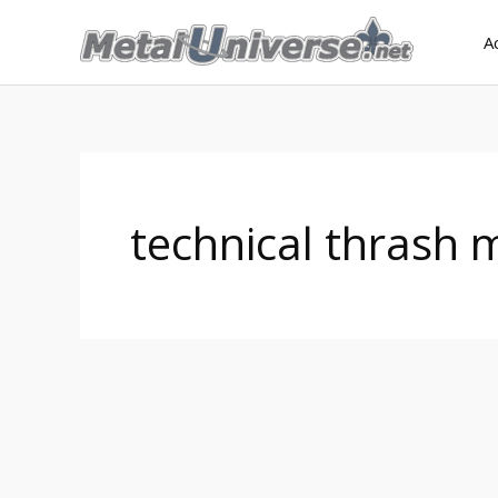
Aller
A
au
contenu
technical thrash 