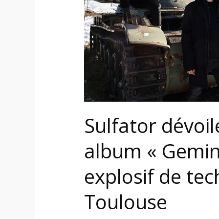
:
un
cocktail
explosif
de
technical
thrash
de
Toulouse
Sulfator dévoi
album « Gemini 
explosif de tec
Toulouse