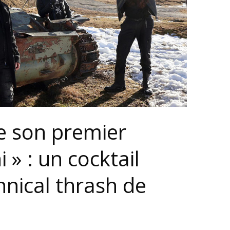
le son premier
» : un cocktail
hnical thrash de