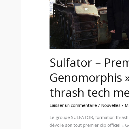
le
groupe
thrash
tech
metal
français
Sulfator – Prem
Genomorphis »
thrash tech me
Laisser un commentaire
/
Nouvelles
/
M
Le groupe SULFATOR, formation thrash t
dévoile son tout premier clip officiel «