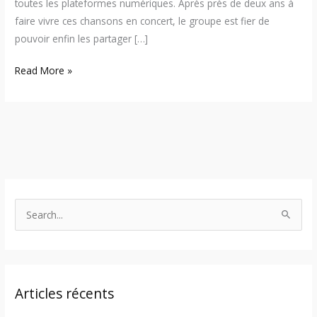
toutes les plateformes numériques. Après près de deux ans à
faire vivre ces chansons en concert, le groupe est fier de
pouvoir enfin les partager […]
Read More »
S
e
a
r
Articles récents
c
h