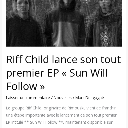
son
tout
premier
EP
« Sun
Will
Follow »
Riff Child lance son tout
premier EP « Sun Will
Follow »
Laisser un commentaire
/
Nouvelles
/
Marc Desgagné
Le groupe Riff Child, originaire de Rimouski, vient de franchir
une étape importante avec le lancement de son tout premier
EP intitulé ** Sun Will Follow **, maintenant disponible sur