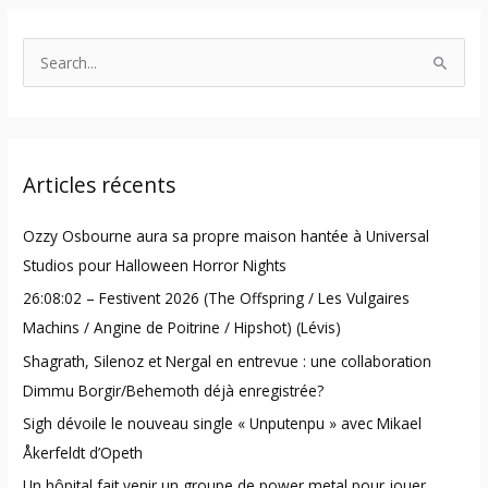
S
e
a
r
Articles récents
c
h
Ozzy Osbourne aura sa propre maison hantée à Universal
f
Studios pour Halloween Horror Nights
o
26:08:02 – Festivent 2026 (The Offspring / Les Vulgaires
r
Machins / Angine de Poitrine / Hipshot) (Lévis)
:
Shagrath, Silenoz et Nergal en entrevue : une collaboration
Dimmu Borgir/Behemoth déjà enregistrée?
Sigh dévoile le nouveau single « Unputenpu » avec Mikael
Åkerfeldt d’Opeth
Un hôpital fait venir un groupe de power metal pour jouer