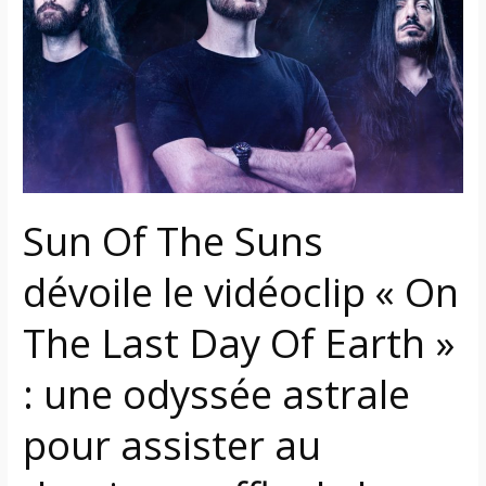
Suns
dévoile
le
vidéoclip
« On
The
Last
Day
Sun Of The Suns
Of
Earth »
dévoile le vidéoclip « On
:
une
The Last Day Of Earth »
odyssée
astrale
: une odyssée astrale
pour
assister
pour assister au
au
dernier