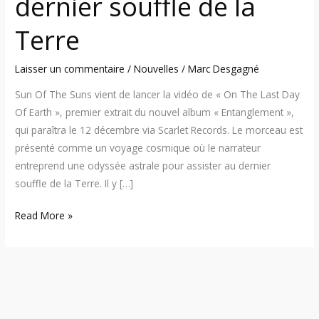
dernier souffle de la
souffle
de
Terre
la
Terre
Laisser un commentaire
/
Nouvelles
/
Marc Desgagné
Sun Of The Suns vient de lancer la vidéo de « On The Last Day
Of Earth », premier extrait du nouvel album « Entanglement »,
qui paraîtra le 12 décembre via Scarlet Records. Le morceau est
présenté comme un voyage cosmique où le narrateur
entreprend une odyssée astrale pour assister au dernier
souffle de la Terre. Il y […]
Read More »