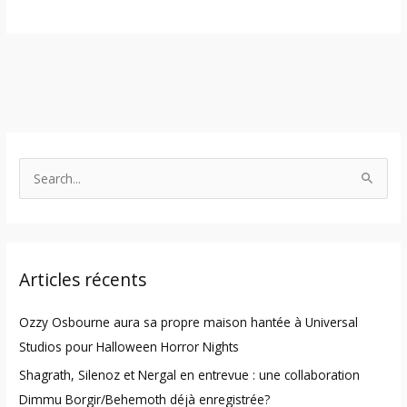
S
e
a
r
Articles récents
c
h
Ozzy Osbourne aura sa propre maison hantée à Universal
f
Studios pour Halloween Horror Nights
o
Shagrath, Silenoz et Nergal en entrevue : une collaboration
r
Dimmu Borgir/Behemoth déjà enregistrée?
: