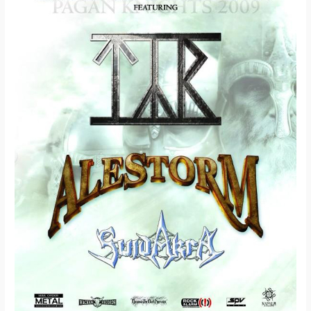
/
Alestorm
/
Suidakra
/
Talamyus
/
Obtenebris
(Montréal)