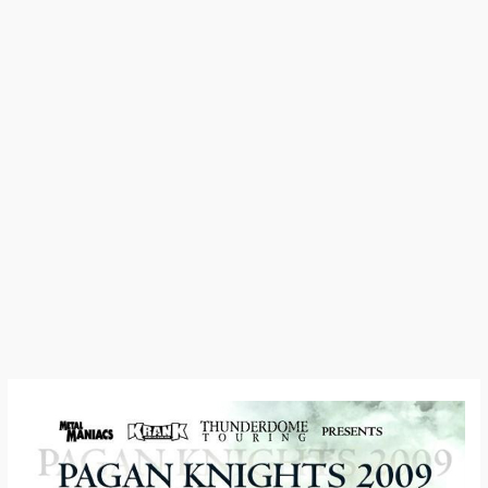
09:03:24
–
Tyr