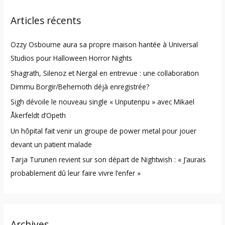
r
Articles récents
c
h
Ozzy Osbourne aura sa propre maison hantée à Universal
f
Studios pour Halloween Horror Nights
o
Shagrath, Silenoz et Nergal en entrevue : une collaboration
r
Dimmu Borgir/Behemoth déjà enregistrée?
:
Sigh dévoile le nouveau single « Unputenpu » avec Mikael
Åkerfeldt d’Opeth
Un hôpital fait venir un groupe de power metal pour jouer
devant un patient malade
Tarja Turunen revient sur son départ de Nightwish : « J’aurais
probablement dû leur faire vivre l’enfer »
Archives