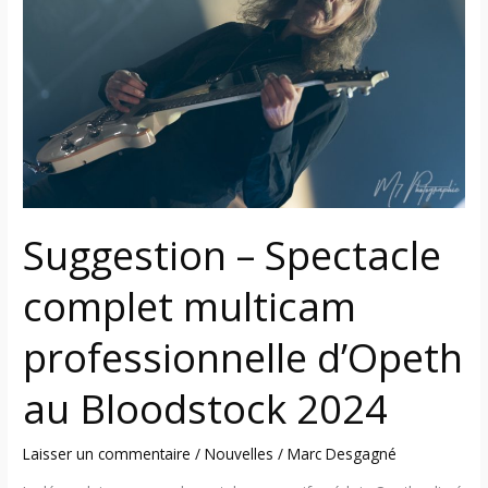
complet
multicam
professionnelle
d’Opeth
au
Bloodstock
2024
Suggestion – Spectacle
complet multicam
professionnelle d’Opeth
au Bloodstock 2024
Laisser un commentaire
/
Nouvelles
/
Marc Desgagné