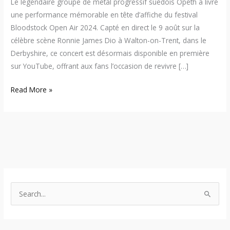
Le légendaire groupe de metal progressif suédois Opeth a livré
une performance mémorable en tête d’affiche du festival
Bloodstock Open Air 2024. Capté en direct le 9 août sur la
célèbre scène Ronnie James Dio à Walton-on-Trent, dans le
Derbyshire, ce concert est désormais disponible en première
sur YouTube, offrant aux fans l’occasion de revivre […]
Read More »
S
e
a