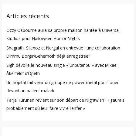
r
Articles récents
c
h
Ozzy Osbourne aura sa propre maison hantée à Universal
f
Studios pour Halloween Horror Nights
o
Shagrath, Silenoz et Nergal en entrevue : une collaboration
r
Dimmu Borgir/Behemoth déjà enregistrée?
:
Sigh dévoile le nouveau single « Unputenpu » avec Mikael
Åkerfeldt d’Opeth
Un hôpital fait venir un groupe de power metal pour jouer
devant un patient malade
Tarja Turunen revient sur son départ de Nightwish : « J’aurais
probablement dû leur faire vivre l’enfer »