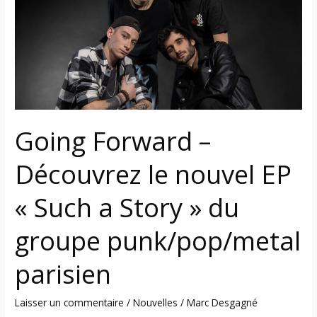
Découvrez
le
nouvel
EP
« Such
a
Story »
du
Going Forward –
groupe
Découvrez le nouvel EP
punk/pop/metal
parisien
« Such a Story » du
groupe punk/pop/metal
parisien
Laisser un commentaire
/
Nouvelles
/
Marc Desgagné