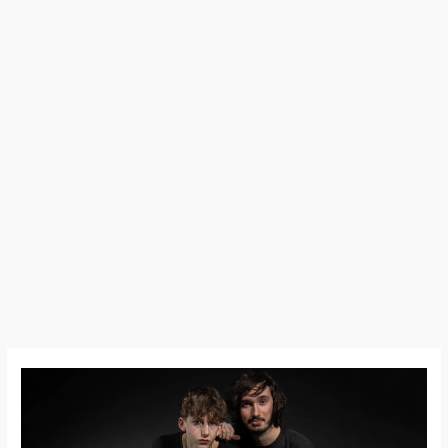
Going
Forward
–