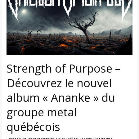
–
Découvrez
le
nouvel
album
« Ananke »
du
groupe
Strength of Purpose –
metal
québécois
Découvrez le nouvel
album « Ananke » du
groupe metal
québécois