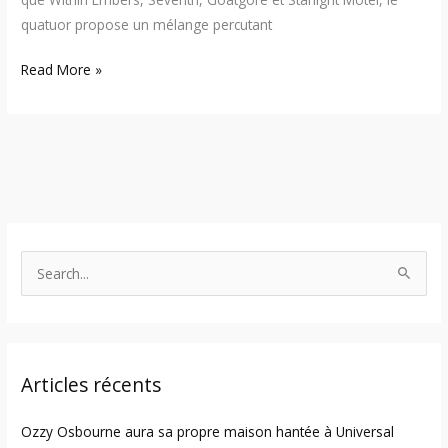
quatuor propose un mélange percutant
Read More »
S
e
a
r
Articles récents
c
h
Ozzy Osbourne aura sa propre maison hantée à Universal
f