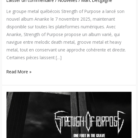
Laisser un commentaire
/
Nouvelles
/
Marc Desgagné
Le groupe metal québécois Strength of Purpose a lancé son
nouvel album Ananke le 7 novembre 2025, maintenant
disponible sur toutes les plateformes numériques. Avec
Ananke, Strength of Purpose propose un album varié, qui
navigue entre melodic death metal, groove metal et heavy
metal, tout en conservant une approche cohérente et directe.
Certaines pièces laissent […]
Read More »
Strength
of
Purpose
dévoile
son
premier