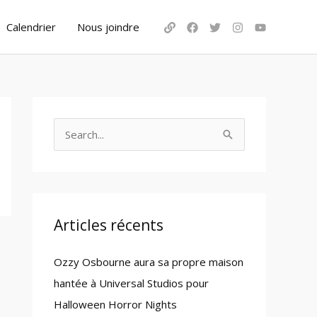
Calendrier
Nous joindre
S
e
a
r
c
Articles récents
h
Ozzy Osbourne aura sa propre maison
f
hantée à Universal Studios pour
o
Halloween Horror Nights
r