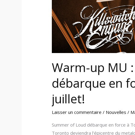
en
force
à
Toronto
en
juillet!
Warm-up MU :
débarque en fo
juillet!
Laisser un commentaire
/
Nouvelles
/
M
Summer of Loud débarque en force à Tor
Toronto deviendra l’épicentre du metal