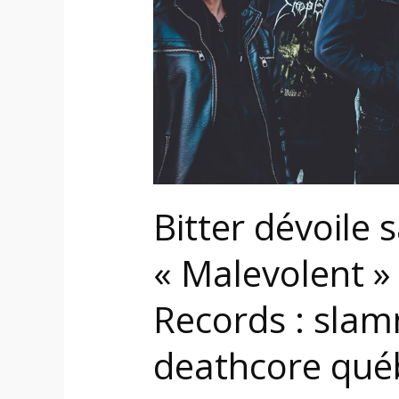
et
signe
chez
CDN
Records
:
slamming
beatdown
deathcore
Bitter dévoile
québécois
« Malevolent »
Records : sla
deathcore qué