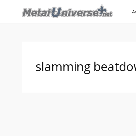
Aller
A
au
contenu
slamming beatdo