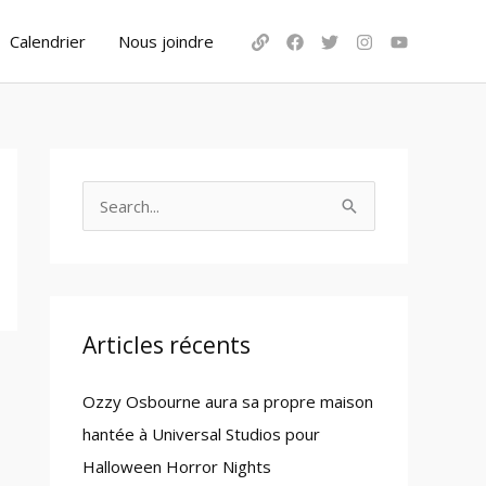
Calendrier
Nous joindre
S
e
a
r
c
Articles récents
h
Ozzy Osbourne aura sa propre maison
f
hantée à Universal Studios pour
o
Halloween Horror Nights
r