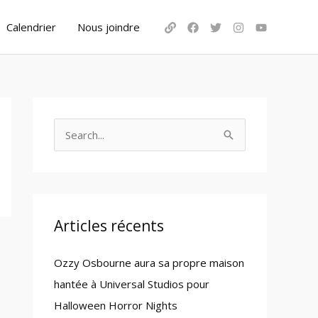
Calendrier
Nous joindre
S
e
a
r
c
Articles récents
h
Ozzy Osbourne aura sa propre maison
f
hantée à Universal Studios pour
o
Halloween Horror Nights
r