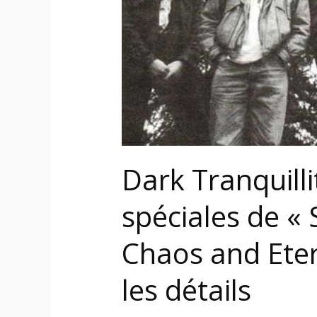
Skydancer
»
et
«
Of
Chaos
and
Eternal
Night
Dark Tranquilli
»
–
spéciales de « 
tous
Chaos and Eter
les
détails
les détails