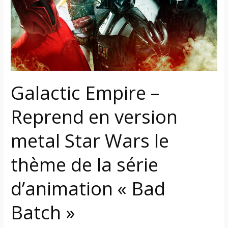
Reprend
en
version
metal
Star
Wars
le
Galactic Empire –
thème
de
Reprend en version
la
série
metal Star Wars le
d’animation
« Bad
thème de la série
Batch »
d’animation « Bad
Batch »