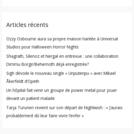
e
a
r
Articles récents
c
h
Ozzy Osbourne aura sa propre maison hantée à Universal
f
Studios pour Halloween Horror Nights
o
Shagrath, Silenoz et Nergal en entrevue : une collaboration
r
Dimmu Borgir/Behemoth déjà enregistrée?
:
Sigh dévoile le nouveau single « Unputenpu » avec Mikael
Åkerfeldt d’Opeth
Un hôpital fait venir un groupe de power metal pour jouer
devant un patient malade
Tarja Turunen revient sur son départ de Nightwish : « J’aurais
probablement dû leur faire vivre l’enfer »