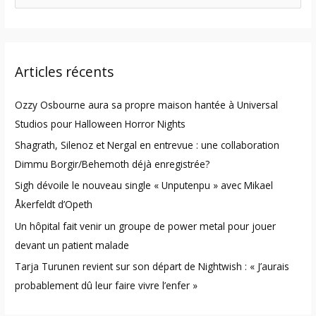
e
a
r
Articles récents
c
h
Ozzy Osbourne aura sa propre maison hantée à Universal
f
Studios pour Halloween Horror Nights
o
Shagrath, Silenoz et Nergal en entrevue : une collaboration
r
Dimmu Borgir/Behemoth déjà enregistrée?
:
Sigh dévoile le nouveau single « Unputenpu » avec Mikael
Åkerfeldt d’Opeth
Un hôpital fait venir un groupe de power metal pour jouer
devant un patient malade
Tarja Turunen revient sur son départ de Nightwish : « J’aurais
probablement dû leur faire vivre l’enfer »