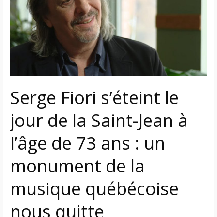
le
jour
de
la
Saint-
Jean
à
l’âge
Serge Fiori s’éteint le
de
73
jour de la Saint-Jean à
ans
l’âge de 73 ans : un
:
un
monument de la
monument
de
musique québécoise
la
musique
nous quitte
québécoise