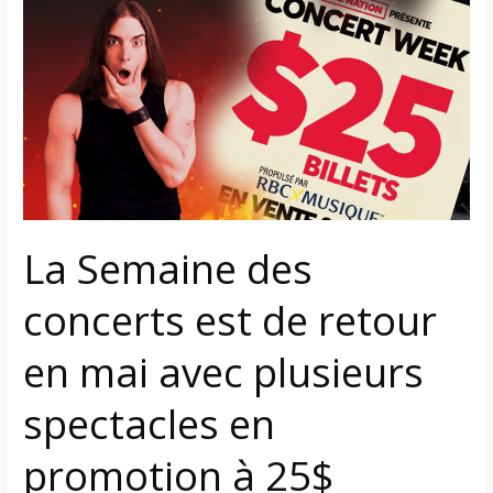
Semaine
des
concerts
est
de
retour
en
mai
avec
La Semaine des
plusieurs
spectacles
concerts est de retour
en
en mai avec plusieurs
promotion
à
spectacles en
25$
promotion à 25$