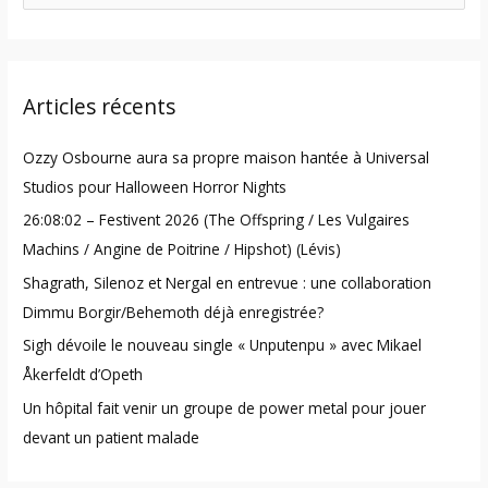
e
a
r
Articles récents
c
h
Ozzy Osbourne aura sa propre maison hantée à Universal
f
Studios pour Halloween Horror Nights
o
26:08:02 – Festivent 2026 (The Offspring / Les Vulgaires
r
Machins / Angine de Poitrine / Hipshot) (Lévis)
:
Shagrath, Silenoz et Nergal en entrevue : une collaboration
Dimmu Borgir/Behemoth déjà enregistrée?
Sigh dévoile le nouveau single « Unputenpu » avec Mikael
Åkerfeldt d’Opeth
Un hôpital fait venir un groupe de power metal pour jouer
devant un patient malade