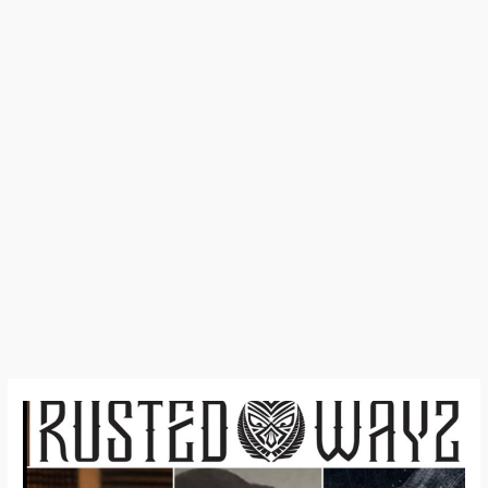
Rusted
Wayz
dévoile