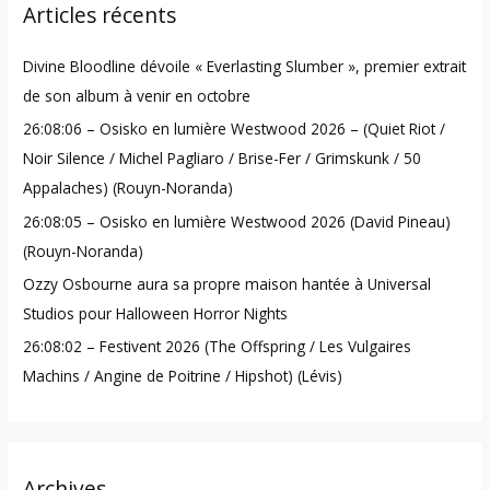
Articles récents
c
h
Divine Bloodline dévoile « Everlasting Slumber », premier extrait
f
de son album à venir en octobre
o
26:08:06 – Osisko en lumière Westwood 2026 – (Quiet Riot /
r
Noir Silence / Michel Pagliaro / Brise-Fer / Grimskunk / 50
:
Appalaches) (Rouyn-Noranda)
26:08:05 – Osisko en lumière Westwood 2026 (David Pineau)
(Rouyn-Noranda)
Ozzy Osbourne aura sa propre maison hantée à Universal
Studios pour Halloween Horror Nights
26:08:02 – Festivent 2026 (The Offspring / Les Vulgaires
Machins / Angine de Poitrine / Hipshot) (Lévis)
Archives