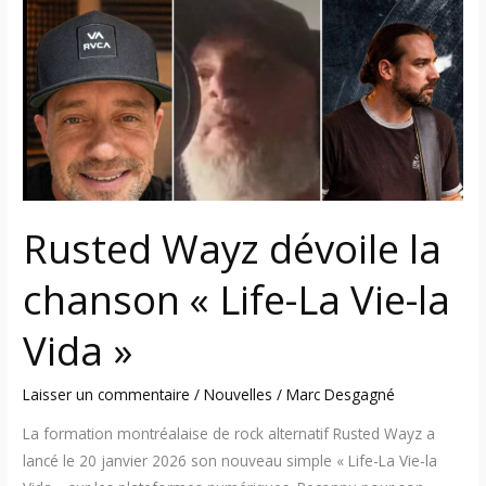
la
chanson
«
Life-
La
Vie-
la
Vida
»
Rusted Wayz dévoile la
chanson « Life-La Vie-la
Vida »
Laisser un commentaire
/
Nouvelles
/
Marc Desgagné
La formation montréalaise de rock alternatif Rusted Wayz a
lancé le 20 janvier 2026 son nouveau simple « Life-La Vie-la