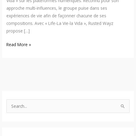
Vida » sur les plateformes numériques. Reconnu pour son
approche multi-influences, le groupe puise dans ses
expériences de vie afin de façonner chacune de ses
compositions. Avec « Life-La Vie-la Vida », Rusted Wayz
propose […]
Read More »
S
e
a
r