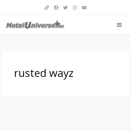
Aller
au
contenu
rusted wayz