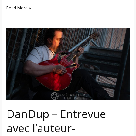
Read More »
DanDup
–
Entrevue
avec
l’auteur-
compositeur-
interprète
québécois
à
propos
de
DanDup – Entrevue
sa
carrière
avec l’auteur-
solo