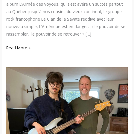
album L’Armée des voyous, qui s’est avéré un succès partout
au Québec jusqu’à nos cousins du vieux continent, le groupe
rock francophone Le Clan de la Savate récidive avec leur
nouveau simple, L’Amérique est en danger. « le pouvoir de se
rassembler, le pouvoir de se retrouver » […]
Read More »
Dave
Pelletier
dévoile
« Miroir
sur
la
lune »,
un
album