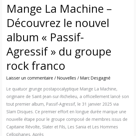
du
Mange La Machine –
groupe
rock
Découvrez le nouvel
franco
album « Passif-
Agressif » du groupe
rock franco
Laisser un commentaire
/
Nouvelles
/
Marc Desgagné
Le quatuor grunge postapocalyptique Mange La Machine,
originaire de Saint-Jean-sur-Richelieu, a officiellement lancé son
tout premier album, Passif-Agressif, le 31 janvier 2025 via
Slam Disques. Ce premier effort en longue durée marque une
nouvelle étape pour le groupe composé de membres issus de
Capitaine Révolte, Slater et Fils, Les Sania et Les Hommes
Cellophanes. Après