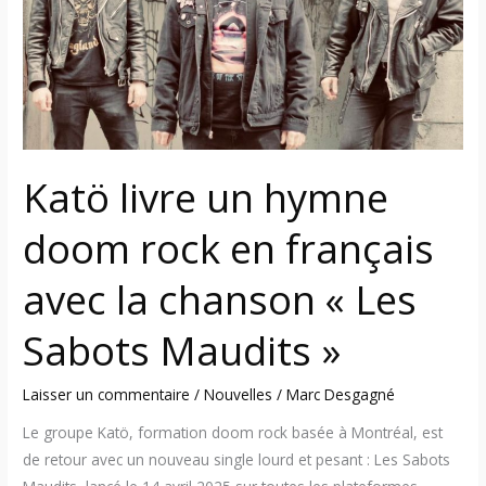
rock
en
français
avec
la
chanson
Katö livre un hymne
« Les
Sabots
doom rock en français
Maudits »
avec la chanson « Les
Sabots Maudits »
Laisser un commentaire
/
Nouvelles
/
Marc Desgagné
Le groupe Katö, formation doom rock basée à Montréal, est
de retour avec un nouveau single lourd et pesant : Les Sabots