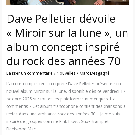
concept
inspiré
Dave Pelletier dévoile
du
rock
« Miroir sur la lune », un
des
années
album concept inspiré
70
du rock des années 70
Laisser un commentaire
/
Nouvelles
/
Marc Desgagné
L’auteur-compositeur-interprète Dave Pelletier présente son
nouvel album Miroir sur la lune, disponible dès ce vendredi 17
octobre 2025 sur toutes les plateformes numériques. Il a
commenté: « Cet album francophone contient des chansons à
textes dans une ambiance rock des années 70… Je me suis
inspiré de groupes comme Pink Floyd, Supertramp et
Fleetwood Mac.