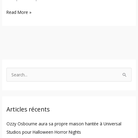
Read More »
S
e
a
r
Articles récents
c
h
Ozzy Osbourne aura sa propre maison hantée à Universal
f
Studios pour Halloween Horror Nights
o