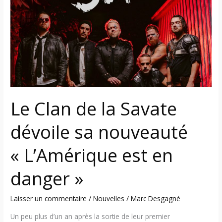
la
Savate
dévoile
sa
nouveauté
« L’Amérique
est
en
Le Clan de la Savate
danger »
dévoile sa nouveauté
« L’Amérique est en
danger »
Laisser un commentaire
/
Nouvelles
/
Marc Desgagné
Un peu plus d’un an après la sortie de leur premier