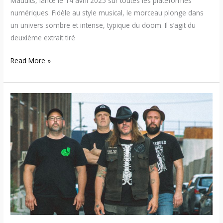
Maudits, lancé le 14 avril 2025 sur toutes les plateformes
numériques. Fidèle au style musical, le morceau plonge dans
un univers sombre et intense, typique du doom. Il s’agit du
deuxième extrait tiré
Read More »
Mange
La
Machine
–
Découvrez
le
nouvel
album
« Passif-
Agressif »