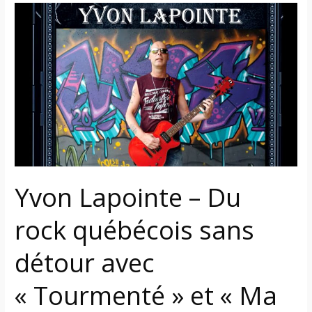
Yvon
Lapointe
–
Du
rock
québécois
sans
détour
avec
« Tourmenté »
et
Yvon Lapointe – Du
« Ma
rock québécois sans
destinée »
détour avec
« Tourmenté » et « Ma