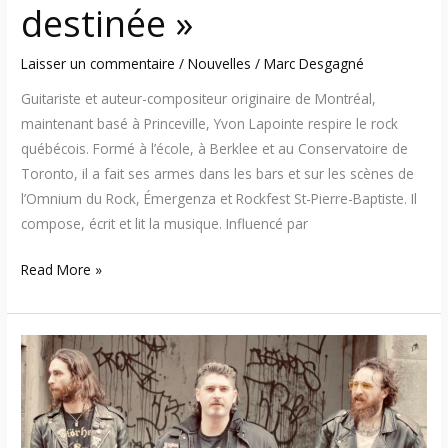
destinée »
Laisser un commentaire
/
Nouvelles
/
Marc Desgagné
Guitariste et auteur-compositeur originaire de Montréal,
maintenant basé à Princeville, Yvon Lapointe respire le rock
québécois. Formé à l’école, à Berklee et au Conservatoire de
Toronto, il a fait ses armes dans les bars et sur les scènes de
l’Omnium du Rock, Émergenza et Rockfest St-Pierre-Baptiste. Il
compose, écrit et lit la musique. Influencé par
Read More »
Katö
livre
un
hymne
doom