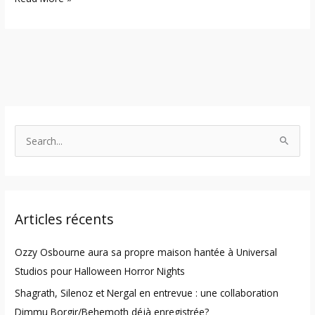
S
e
a
r
Articles récents
c
h
Ozzy Osbourne aura sa propre maison hantée à Universal
f
Studios pour Halloween Horror Nights
o
Shagrath, Silenoz et Nergal en entrevue : une collaboration
r
Dimmu Borgir/Behemoth déjà enregistrée?
: