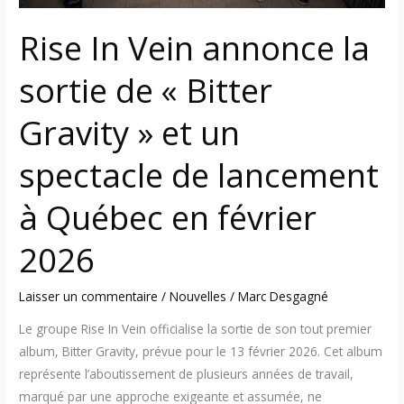
un
spectacle
Rise In Vein annonce la
de
lancement
sortie de « Bitter
à
Gravity » et un
Québec
en
spectacle de lancement
février
2026
à Québec en février
2026
Laisser un commentaire
/
Nouvelles
/
Marc Desgagné
Le groupe Rise In Vein officialise la sortie de son tout premier
album, Bitter Gravity, prévue pour le 13 février 2026. Cet album
représente l’aboutissement de plusieurs années de travail,
marqué par une approche exigeante et assumée, ne