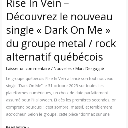
Rise In Vein –
groupe
metal
Découvrez le nouveau
/
single « Dark On Me »
rock
alternatif
du groupe metal / rock
québécois
alternatif québécois
Laisser un commentaire
/
Nouvelles
/
Marc Desgagné
Le groupe québécois Rise In Vein a lancé son tout nouveau
single “Dark On Me” le 31 octobre 2025 sur toutes les
plateformes numériques, un choix de date parfaitement
assumé pour l’Halloween. Et dès les premières secondes, on
comprend pourquoi : c’est sombre, massif, et terriblement
accrocheur. Selon le groupe, cette pièce “dormait sur une
Read More »