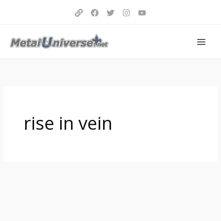
Aller
au
contenu
rise in vein