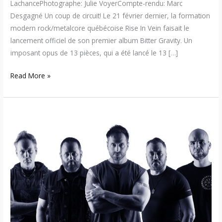
LachancePhotographe: Julie VoyerCompte-rendu: Marc
Desgagné Un coup de circuit! Le 21 février dernier, la formation
modern rock/metalcore québécoise Rise In Vein faisait le
lancement officiel de son premier album Bitter Gravity. Un
imposant opus de 13 pièces, qui a été lancé le 13 […]
Read More »
Rise
In
Vein
–
Découvrez
le
nouvel
album
« Bitter