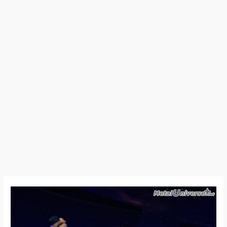
26:02:21
–
Rise