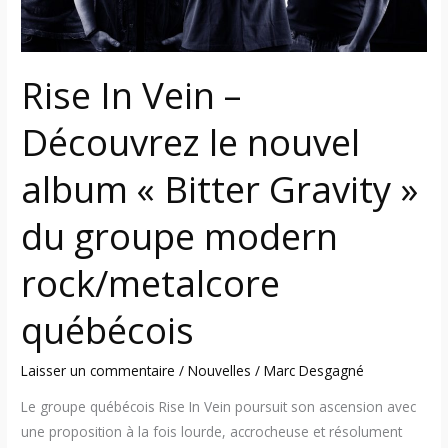
Gravity »
du
groupe
Rise In Vein –
modern
rock/metalcore
Découvrez le nouvel
québécois
album « Bitter Gravity »
du groupe modern
rock/metalcore
québécois
Laisser un commentaire
/
Nouvelles
/
Marc Desgagné
Le groupe québécois Rise In Vein poursuit son ascension avec
une proposition à la fois lourde, accrocheuse et résolument