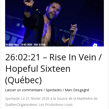
In
Vein
/
Hopeful
Sixteen
(Québec)
26:02:21 – Rise In Vein /
Hopeful Sixteen
(Québec)
Laisser un commentaire
/
Spectacles
/
Marc Desgagné
Spectacle: Le 21 février 2026 à la Source de la Martinière de
QuébecOrganisateur: Les Productions Louis