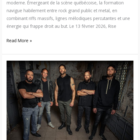
moderne. Émergeant de la scène québécoise, la formation
navigue habilement entre rock grand public et metal, en
combinant riffs massifs, lignes mélodiques percutantes et une
énergie qui frappe droit au but. Le 13 février 2026, Rise
Read More »
Rise
In
Vein
annonce
la
sortie
de
« Bitter
Gravity »
et