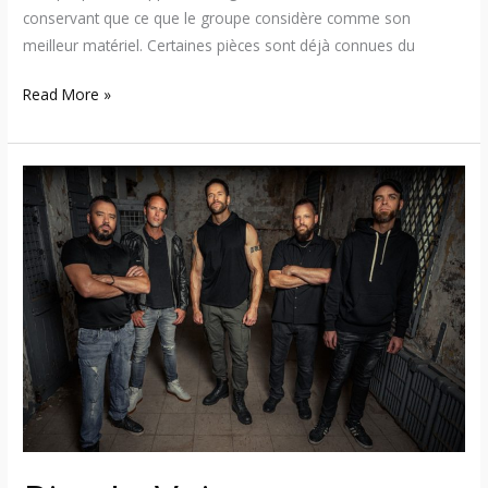
conservant que ce que le groupe considère comme son
meilleur matériel. Certaines pièces sont déjà connues du
Read More »
Rise
In
Vein
–
Découvrez
le
nouveau
single
« Dark
On
Me »
du