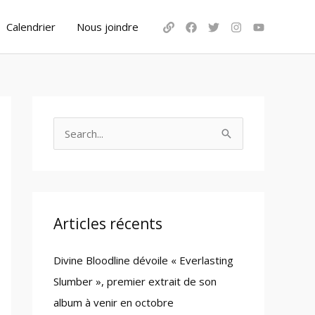
Calendrier
Nous joindre
S
e
a
r
c
Articles récents
h
Divine Bloodline dévoile « Everlasting
f
Slumber », premier extrait de son
o
album à venir en octobre
r