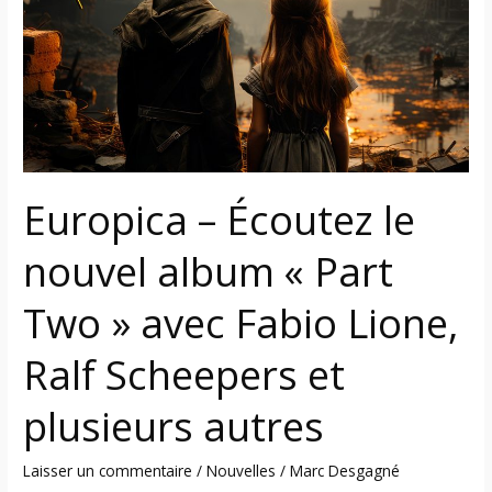
le
nouvel
album
« Part
Two »
avec
Fabio
Lione,
Europica – Écoutez le
Ralf
nouvel album « Part
Scheepers
et
Two » avec Fabio Lione,
plusieurs
autres
Ralf Scheepers et
plusieurs autres
Laisser un commentaire
/
Nouvelles
/
Marc Desgagné