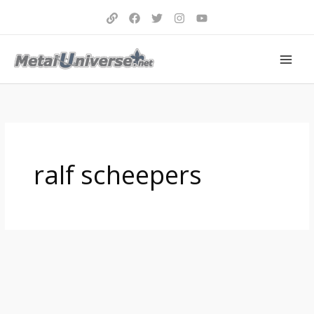
Aller
au
contenu
ralf scheepers