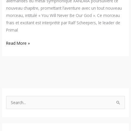
allemandes du métal symphonique XANDRIA poursuivent ce
nouveau chapitre, promettant l’aventure avec un tout nouveau
morceau, intitulé « You Will Never Be Our God ». Ce morceau
frais et excitant est interprété par Ralf Scheepers, le leader de
Primal
Read More »
S
e
a
r