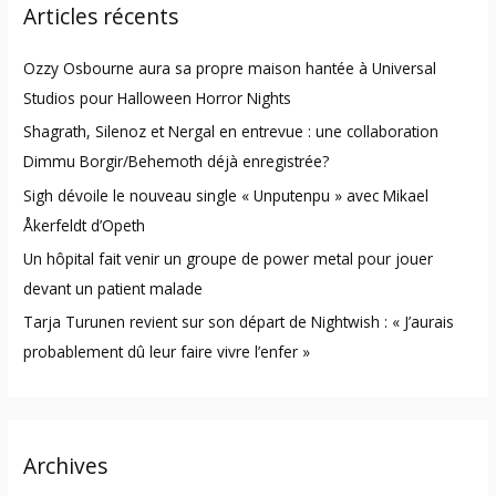
Articles récents
c
h
Ozzy Osbourne aura sa propre maison hantée à Universal
f
Studios pour Halloween Horror Nights
o
Shagrath, Silenoz et Nergal en entrevue : une collaboration
r
Dimmu Borgir/Behemoth déjà enregistrée?
:
Sigh dévoile le nouveau single « Unputenpu » avec Mikael
Åkerfeldt d’Opeth
Un hôpital fait venir un groupe de power metal pour jouer
devant un patient malade
Tarja Turunen revient sur son départ de Nightwish : « J’aurais
probablement dû leur faire vivre l’enfer »
Archives