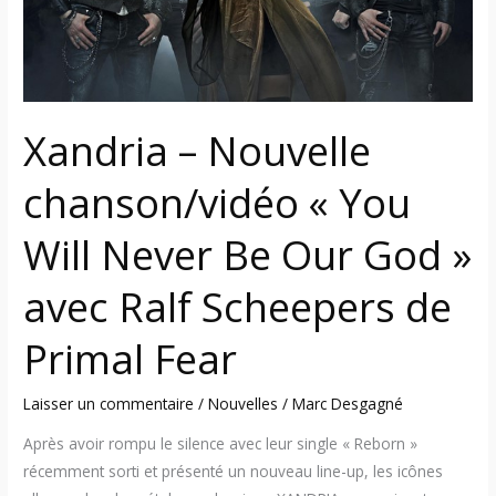
Be
Our
God »
avec
Ralf
Xandria – Nouvelle
Scheepers
de
chanson/vidéo « You
Primal
Will Never Be Our God »
Fear
avec Ralf Scheepers de
Primal Fear
Laisser un commentaire
/
Nouvelles
/
Marc Desgagné
Après avoir rompu le silence avec leur single « Reborn »
récemment sorti et présenté un nouveau line-up, les icônes