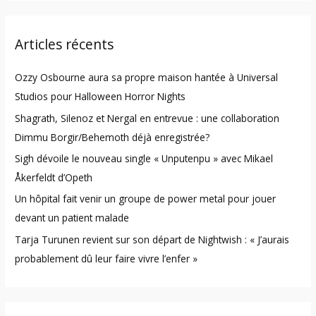
a
r
Articles récents
c
h
Ozzy Osbourne aura sa propre maison hantée à Universal
f
Studios pour Halloween Horror Nights
o
Shagrath, Silenoz et Nergal en entrevue : une collaboration
r
Dimmu Borgir/Behemoth déjà enregistrée?
:
Sigh dévoile le nouveau single « Unputenpu » avec Mikael
Åkerfeldt d’Opeth
Un hôpital fait venir un groupe de power metal pour jouer
devant un patient malade
Tarja Turunen revient sur son départ de Nightwish : « J’aurais
probablement dû leur faire vivre l’enfer »