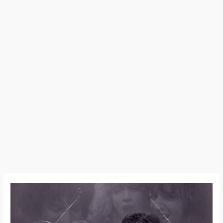
Qamelto
–
« Vis