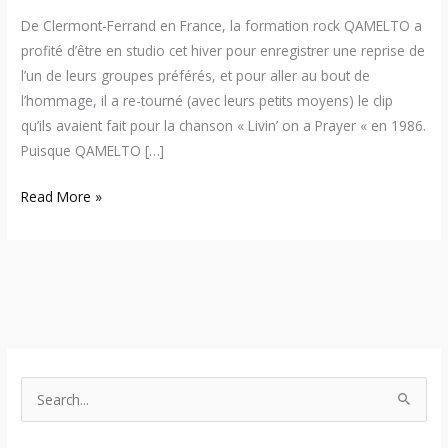
De Clermont-Ferrand en France, la formation rock QAMELTO a
profité d’être en studio cet hiver pour enregistrer une reprise de
l’un de leurs groupes préférés, et pour aller au bout de
l’hommage, il a re-tourné (avec leurs petits moyens) le clip
qu’ils avaient fait pour la chanson « Livin’ on a Prayer « en 1986.
Puisque QAMELTO […]
Read More »
S
e