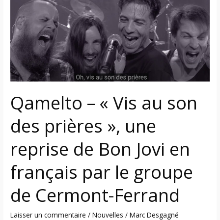
au
son
des
prières »,
une
reprise
de
Bon
Qamelto – « Vis au son
Jovi
en
des prières », une
français
par
reprise de Bon Jovi en
le
groupe
français par le groupe
de
de Cermont-Ferrand
Cermont-
Ferrand
Laisser un commentaire
/
Nouvelles
/
Marc Desgagné