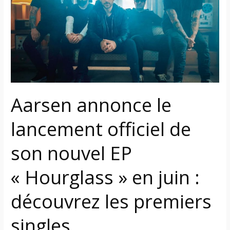
lancement
officiel
de
son
nouvel
EP
« Hourglass »
en
Aarsen annonce le
juin
:
lancement officiel de
découvrez
les
son nouvel EP
premiers
« Hourglass » en juin :
singles
découvrez les premiers
singles