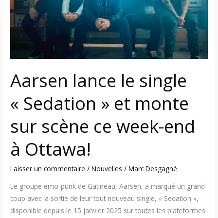
et
monte
sur
scène
ce
week-
Aarsen lance le single
end
à
« Sedation » et monte
Ottawa!
sur scène ce week-end
à Ottawa!
Laisser un commentaire
/
Nouvelles
/
Marc Desgagné
Le groupe emo-punk de Gatineau, Aarsen, a marqué un grand
coup avec la sortie de leur tout nouveau single, « Sedation »,
disponible depuis le 15 janvier 2025 sur toutes les plateformes