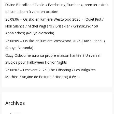
Divine Bloodline dévoile « Everlasting Slumber », premier extrait
f
de son album à venir en octobre
o
26:08:06 – Osisko en lumière Westwood 2026 – (Quiet Riot /
r
Noir Silence / Michel Pagliaro / Brise-Fer / Grimskunk / 50
:
Appalaches) (Rouyn-Noranda)
26:08:05 – Osisko en lumière Westwood 2026 (David Pineau)
(Rouyn-Noranda)
Ozzy Osbourne aura sa propre maison hantée à Universal
Studios pour Halloween Horror Nights
26:08:02 – Festivent 2026 (The Offspring / Les Vulgaires
Machins / Angine de Poitrine / Hipshot) (Lévis)
Archives