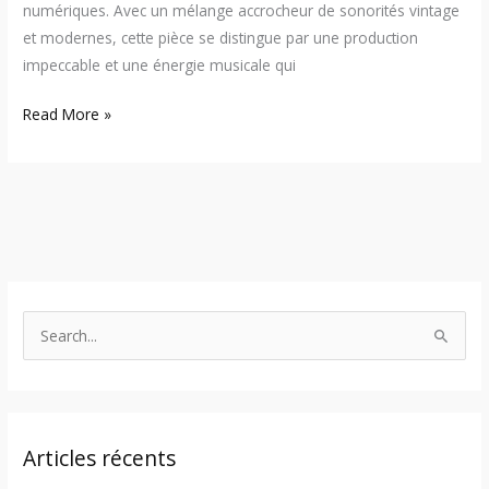
numériques. Avec un mélange accrocheur de sonorités vintage
et modernes, cette pièce se distingue par une production
impeccable et une énergie musicale qui
Read More »
S
e
a
r
Articles récents
c
h