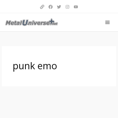
Aller
au
contenu
punk emo