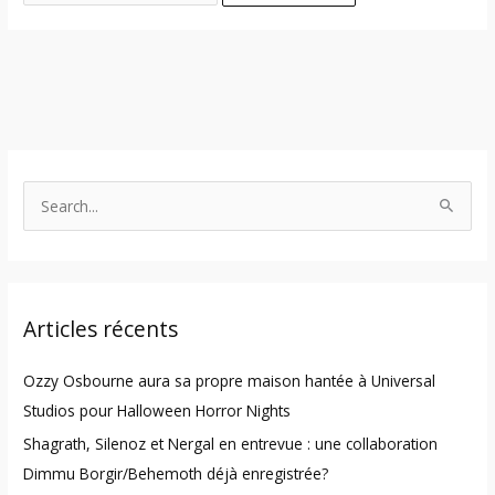
S
e
a
r
Articles récents
c
h
Ozzy Osbourne aura sa propre maison hantée à Universal
f
Studios pour Halloween Horror Nights
o
Shagrath, Silenoz et Nergal en entrevue : une collaboration
r
Dimmu Borgir/Behemoth déjà enregistrée?
: