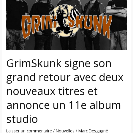
grand
retour
avec
deux
nouveaux
titres
et
annonce
GrimSkunk signe son
un
11e
grand retour avec deux
album
studio
nouveaux titres et
annonce un 11e album
studio
Laisser un commentaire
/
Nouvelles
/
Marc Desgagné