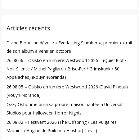
e
a
r
Articles récents
c
h
Divine Bloodline dévoile « Everlasting Slumber », premier extrait
f
de son album à venir en octobre
o
26:08:06 – Osisko en lumière Westwood 2026 – (Quiet Riot /
r
Noir Silence / Michel Pagliaro / Brise-Fer / Grimskunk / 50
:
Appalaches) (Rouyn-Noranda)
26:08:05 – Osisko en lumière Westwood 2026 (David Pineau)
(Rouyn-Noranda)
Ozzy Osbourne aura sa propre maison hantée à Universal
Studios pour Halloween Horror Nights
26:08:02 – Festivent 2026 (The Offspring / Les Vulgaires
Machins / Angine de Poitrine / Hipshot) (Lévis)