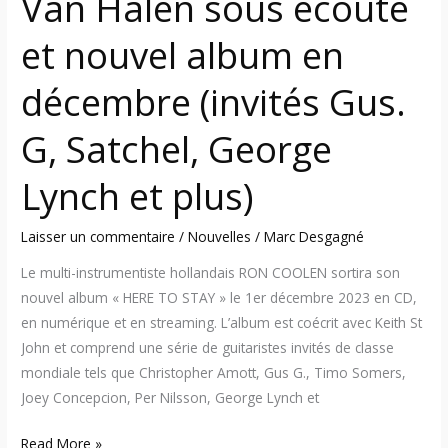
Van Halen sous écoute
décembre
et nouvel album en
(invités
Gus.
décembre (invités Gus.
G,
Satchel,
G, Satchel, George
George
Lynch
Lynch et plus)
et
plus)
Laisser un commentaire
/
Nouvelles
/
Marc Desgagné
Le multi-instrumentiste hollandais RON COOLEN sortira son
nouvel album « HERE TO STAY » le 1er décembre 2023 en CD,
en numérique et en streaming. L’album est coécrit avec Keith St
John et comprend une série de guitaristes invités de classe
mondiale tels que Christopher Amott, Gus G., Timo Somers,
Joey Concepcion, Per Nilsson, George Lynch et
Read More »