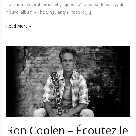
question des problèmes physiques qu’il a eu par le passé, du
nouvel album « The Singularity (Phase II: […]
Read More »
Ron
Coolen
–
Écoutez
le
nouvel
album
avec
les
guitaristes
invités
Ron Coolen – Écoutez le
Per