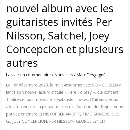
nouvel album avec les
Nilsson,
Satchel,
guitaristes invités Per
Joey
Concepcion
Nilsson, Satchel, Joey
et
plusieurs
Concepcion et plusieurs
autres
autres
Laisser un commentaire
/
Nouvelles
/
Marc Desgagné
Le 1er décembre 2023, le multi-instrumentiste RON COOLEN a
lancé son nouvel album intitulé « Here To Stay », qui contient
10 titres et pas moins de 7 guitaristes invités. D’ailleurs, vous
allez reconnaitre la plupart de ceux-ci. Au cours du disque, vous
pouvez entendre CHRISTOPHER AMOTT, TIMO SOMERS, GUS
G., JOEY CONCEPCION, PER NILSSON, GEORGE LYNCH