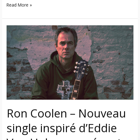
Read More »
Ron
Coolen
–
Nouveau
single
inspiré
d’Eddie
Van
Halen
sous
écoute
Ron Coolen – Nouveau
et
nouvel
single inspiré d’Eddie
album
en