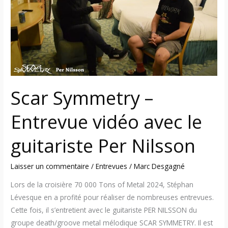
Entrevue
vidéo
avec
le
guitariste
Per
Nilsson
Scar Symmetry –
Entrevue vidéo avec le
guitariste Per Nilsson
Laisser un commentaire
/
Entrevues
/
Marc Desgagné
Lors de la croisière 70 000 Tons of Metal 2024, Stéphan
Lévesque en a profité pour réaliser de nombreuses entrevues.
Cette fois, il s’entretient avec le guitariste PER NILSSON du
groupe death/groove metal mélodique SCAR SYMMETRY. Il est