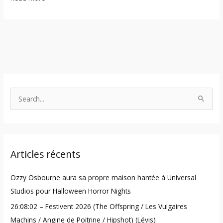
S
e
a
r
Articles récents
c
h
Ozzy Osbourne aura sa propre maison hantée à Universal
f
Studios pour Halloween Horror Nights
o
26:08:02 – Festivent 2026 (The Offspring / Les Vulgaires
r
Machins / Angine de Poitrine / Hipshot) (Lévis)
: