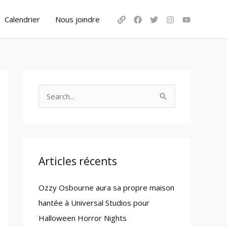
Calendrier
Nous joindre
S
e
a
r
c
Articles récents
h
Ozzy Osbourne aura sa propre maison
f
hantée à Universal Studios pour
o
Halloween Horror Nights
r