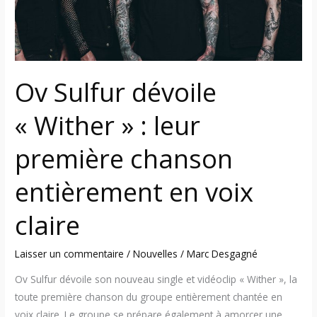
chanson
entièrement
en
voix
Ov Sulfur dévoile
claire
« Wither » : leur
première chanson
entièrement en voix
claire
Laisser un commentaire
/
Nouvelles
/
Marc Desgagné
Ov Sulfur dévoile son nouveau single et vidéoclip « Wither », la
toute première chanson du groupe entièrement chantée en
voix claire. Le groupe se prépare également à amorcer une