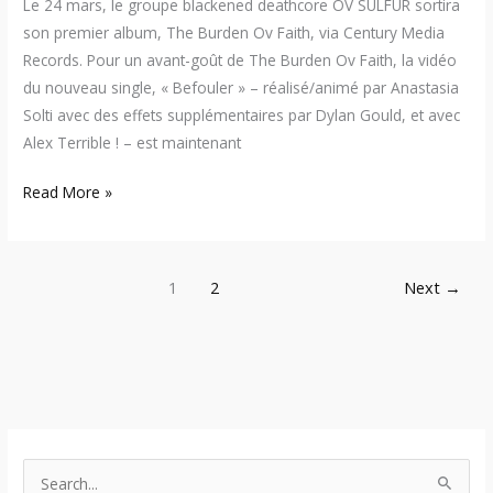
Le 24 mars, le groupe blackened deathcore OV SULFUR sortira
son premier album, The Burden Ov Faith, via Century Media
Records. Pour un avant-goût de The Burden Ov Faith, la vidéo
du nouveau single, « Befouler » – réalisé/animé par Anastasia
Solti avec des effets supplémentaires par Dylan Gould, et avec
Alex Terrible ! – est maintenant
Read More »
1
2
Next
→
S