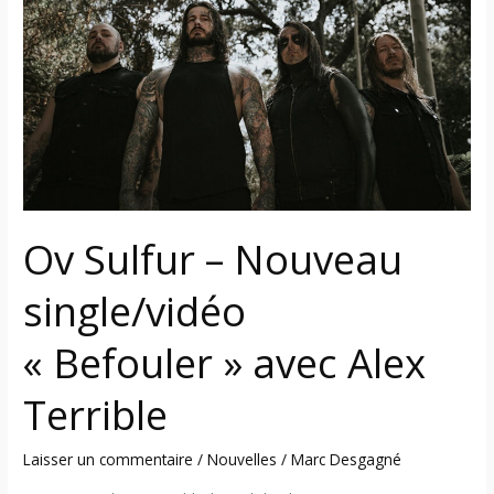
–
Nouveau
single/vidéo
« Befouler »
avec
Alex
Terrible
Ov Sulfur – Nouveau
single/vidéo
« Befouler » avec Alex
Terrible
Laisser un commentaire
/
Nouvelles
/
Marc Desgagné