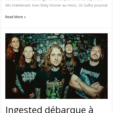
dès maintenant. Avec Ricky Hoover au micro, Ov Sulfur poursuit
Read More »
Ingested
débarque
à
Québec
avec
l’EVISCERATOUR
2025
:
préparez-
vous
pour
le
Ingested débarque à
carnage!