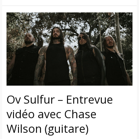
Ov
Sulfur
–
Entrevue
vidéo
avec
Chase
Wilson
(guitare)
Ov Sulfur – Entrevue
vidéo avec Chase
Wilson (guitare)