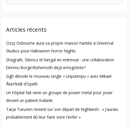
e
a
r
Articles récents
c
h
Ozzy Osbourne aura sa propre maison hantée à Universal
f
Studios pour Halloween Horror Nights
o
Shagrath, Silenoz et Nergal en entrevue : une collaboration
r
Dimmu Borgir/Behemoth déjà enregistrée?
:
Sigh dévoile le nouveau single « Unputenpu » avec Mikael
Åkerfeldt d’Opeth
Un hôpital fait venir un groupe de power metal pour jouer
devant un patient malade
Tarja Turunen revient sur son départ de Nightwish : « J’aurais
probablement dû leur faire vivre l’enfer »