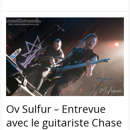
Ov
Sulfur
–
Entrevue
avec
le
guitariste
Chase
Wilson
à
propos
du
Ov Sulfur – Entrevue
nouvel
album
avec le guitariste Chase
« Endless »