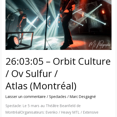
Culture
/
Ov
Sulfur
/
Atlas (Montréal)
26:03:05 – Orbit Culture
/ Ov Sulfur /
Atlas (Montréal)
Laisser un commentaire
/
Spectacles
/
Marc Desgagné
Spectacle: Le 5 mars au Théâtre Beanfield de
MontréalOrganisateurs: Evenko / Heavy MTL / Extensive