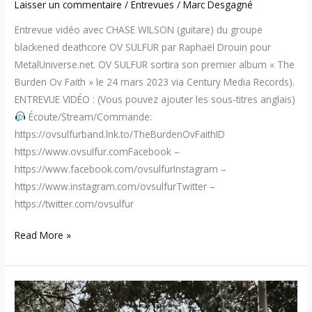
Laisser un commentaire
/
Entrevues
/
Marc Desgagné
Entrevue vidéo avec CHASE WILSON (guitare) du groupe
blackened deathcore OV SULFUR par Raphaël Drouin pour
MetalUniverse.net. OV SULFUR sortira son premier album « The
Burden Ov Faith » le 24 mars 2023 via Century Media Records).
ENTREVUE VIDÉO : (Vous pouvez ajouter les sous-titres anglais)
Écoute/Stream/Commande:
https://ovsulfurband.lnk.to/TheBurdenOvFaithID
https://www.ovsulfur.comFacebook –
https://www.facebook.com/ovsulfurInstagram –
https://www.instagram.com/ovsulfurTwitter –
https://twitter.com/ovsulfur
Read More »
Ov
Sulfur