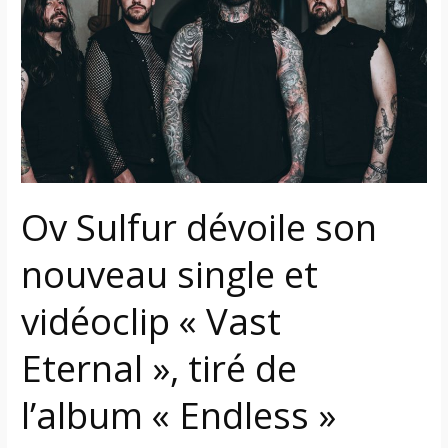
son
nouveau
single
et
vidéoclip
« Vast
Eternal »,
tiré
Ov Sulfur dévoile son
de
l’album
nouveau single et
« Endless »
vidéoclip « Vast
Eternal », tiré de
l’album « Endless »