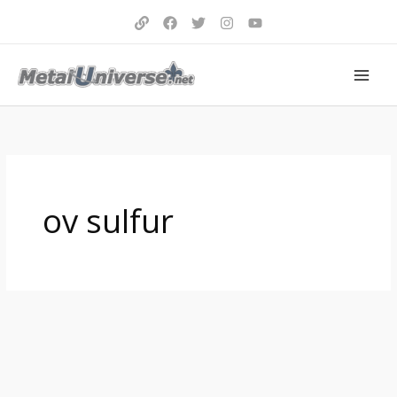
Aller
au
contenu
ov sulfur