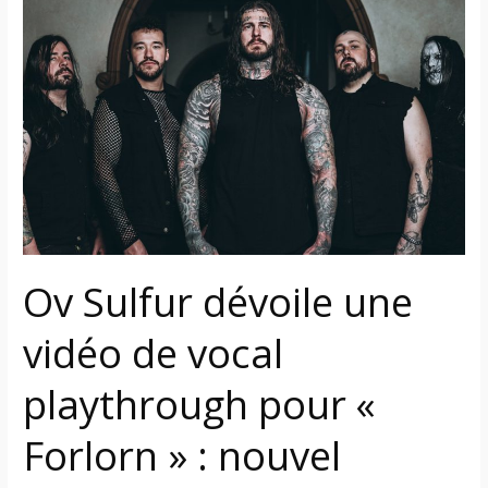
Sulfur
dévoile
une
vidéo
de
vocal
playthrough
pour
«
Forlorn
Ov Sulfur dévoile une
»
:
vidéo de vocal
nouvel
album
playthrough pour «
« Endless »
maintenant
Forlorn » : nouvel
disponible