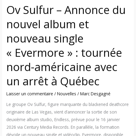
Ov Sulfur – Annonce du
:
tournée
nouvel album et
nord-
américaine
nouveau single
avec
un
« Evermore » : tournée
arrêt
à
nord-américaine avec
Québec
un arrêt à Québec
Laisser un commentaire
/
Nouvelles
/
Marc Desgagné
Le groupe Ov Sulfur, figure marquante du blackened deathcore
originaire de Las Vegas, vient d’annoncer la sortie de son
deuxième album studio, Endless, prévue pour le 16 janvier
2026 via Century Media Records. En parallèle, la formation
dévoile un nouveau single et vidéoclip, Evermore, disponible