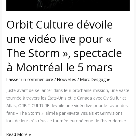
The
Storm
»,
Orbit Culture dévoile
spectacle
à
une vidéo live pour «
Montréal
le
The Storm », spectacle
5
à Montréal le 5 mars
mars
Laisser un commentaire
/
Nouvelles
/
Marc Desgagné
Juste avant de se lancer dans leur prochaine mission, une vaste
tournée à travers les États-Unis et le Canada avec Ov Sulfur et
Atlas, ORBIT CULTURE dévoile une vidéo live pour le favori des
fans « The Storm », filmée par Riivata Visuals et Grimvisions
lors de leur très réussie tournée européenne de l’hiver dernier.
Read More »