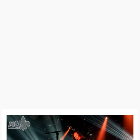
26:03:05
–
Orbit