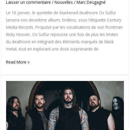
Laisser un commentaire
/
Nouvelles
/
Marc Desgagné
Le 16 janvier, le quintette de blackened deathcore Ov Sulfur
lancera son deuxième album, Endless, sous l’étiquette Century
Media Records. Propulsé par les vocalisations de son frontman
Ricky Hoover, Ov Sulfur repousse une fois de plus les limites
du deathcore en intégrant des éléments marqués de black
metal, tout en explorant une dose surprenante de
Read More »
Ov
Sulfur
dévoile
« Wither »
:
leur
première