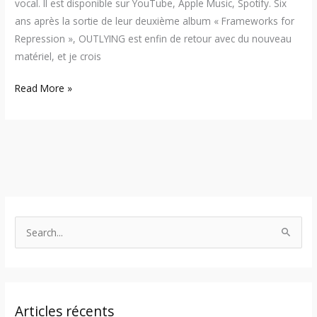
vocal. Il est disponible sur YouTube, Apple Music, Spotify. Six
ans après la sortie de leur deuxième album « Frameworks for
Repression », OUTLYING est enfin de retour avec du nouveau
matériel, et je crois
Read More »
S
e
a
r
Articles récents
c