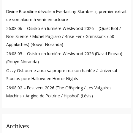
h
Divine Bloodline dévoile « Everlasting Slumber », premier extrait
f
de son album à venir en octobre
o
26:08:06 – Osisko en lumière Westwood 2026 – (Quiet Riot /
r
Noir Silence / Michel Pagliaro / Brise-Fer / Grimskunk / 50
:
Appalaches) (Rouyn-Noranda)
26:08:05 – Osisko en lumière Westwood 2026 (David Pineau)
(Rouyn-Noranda)
Ozzy Osbourne aura sa propre maison hantée à Universal
Studios pour Halloween Horror Nights
26:08:02 – Festivent 2026 (The Offspring / Les Vulgaires
Machins / Angine de Poitrine / Hipshot) (Lévis)
Archives