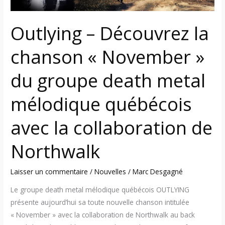
death
metal
Outlying – Découvrez la
mélodique
québécois
chanson « November »
avec
la
du groupe death metal
collaboration
de
mélodique québécois
Northwalk
avec la collaboration de
Northwalk
Laisser un commentaire
/
Nouvelles
/
Marc Desgagné
Le groupe death metal mélodique québécois OUTLYING
présente aujourd’hui sa toute nouvelle chanson intitulée
« November » avec la collaboration de Northwalk au back