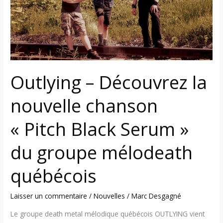
chanson
« Pitch
Black
Serum »
du
groupe
Outlying – Découvrez la
mélodeath
québécois
nouvelle chanson
« Pitch Black Serum »
du groupe mélodeath
québécois
Laisser un commentaire
/
Nouvelles
/
Marc Desgagné
Le groupe death metal mélodique québécois OUTLYING vient