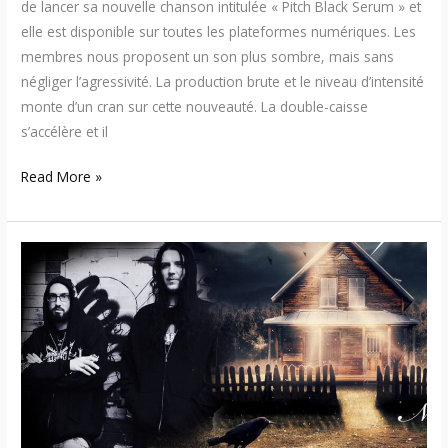
de lancer sa nouvelle chanson intitulée « Pitch Black Serum » et
elle est disponible sur toutes les plateformes numériques. Les
membres nous proposent un son plus sombre, mais sans
négliger l’agressivité. La production brute et le niveau d’intensité
monte d’un cran sur cette nouveauté. La double-caisse
s’accélère et il
Read More »
Outlying
–
Découvrez
la
chanson
« November »
du
groupe