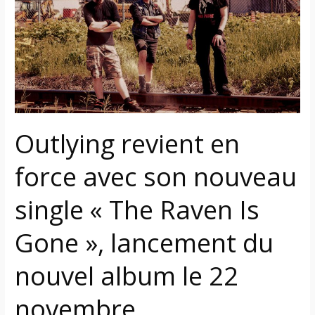
force
avec
son
nouveau
single
«
The
Raven
Outlying revient en
Is
Gone
force avec son nouveau
»,
lancement
single « The Raven Is
du
Gone », lancement du
nouvel
album
nouvel album le 22
le
22
novembre
novembre