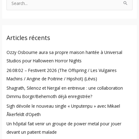
S
e
a
r
Articles récents
c
h
Ozzy Osbourne aura sa propre maison hantée à Universal
f
Studios pour Halloween Horror Nights
o
26:08:02 – Festivent 2026 (The Offspring / Les Vulgaires
r
Machins / Angine de Poitrine / Hipshot) (Lévis)
:
Shagrath, Silenoz et Nergal en entrevue : une collaboration
Dimmu Borgir/Behemoth déjà enregistrée?
Sigh dévoile le nouveau single « Unputenpu » avec Mikael
Åkerfeldt d’Opeth
Un hôpital fait venir un groupe de power metal pour jouer
devant un patient malade