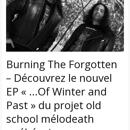
–
Découvrez
le
nouvel
EP
«
…
Of
Burning The Forgotten
Winter
and
– Découvrez le nouvel
Past
»
EP « …Of Winter and
du
projet
Past » du projet old
old
school
school mélodeath
mélodeath
québécois