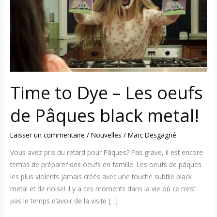
–
Les
oeufs
de
Pâques
black
metal!
Time to Dye – Les oeufs
de Pâques black metal!
Laisser un commentaire
/
Nouvelles
/
Marc Desgagné
Vous avez pris du retard pour Pâques? Pas grave, il est encore
temps de préparer des oeufs en famille. Les oeufs de pâques
les plus violents jamais créés avec une touche subtile black
metal et de noise! Il y a ces moments dans la vie où ce n’est
pas le temps d’avoir de la visite […]