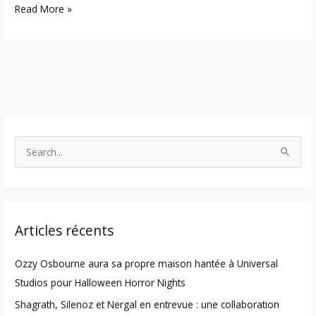
Read More »
S
e
a
r
Articles récents
c
h
Ozzy Osbourne aura sa propre maison hantée à Universal
f
Studios pour Halloween Horror Nights
o
Shagrath, Silenoz et Nergal en entrevue : une collaboration
r