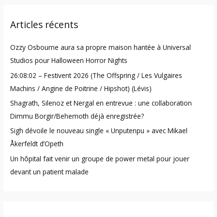
r
Articles récents
c
h
Ozzy Osbourne aura sa propre maison hantée à Universal
f
Studios pour Halloween Horror Nights
o
26:08:02 – Festivent 2026 (The Offspring / Les Vulgaires
r
Machins / Angine de Poitrine / Hipshot) (Lévis)
:
Shagrath, Silenoz et Nergal en entrevue : une collaboration
Dimmu Borgir/Behemoth déjà enregistrée?
Sigh dévoile le nouveau single « Unputenpu » avec Mikael
Åkerfeldt d’Opeth
Un hôpital fait venir un groupe de power metal pour jouer
devant un patient malade