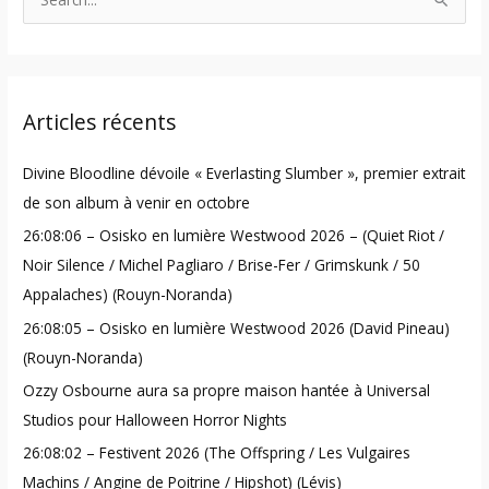
S
e
a
r
Articles récents
c
h
Divine Bloodline dévoile « Everlasting Slumber », premier extrait
f
de son album à venir en octobre
o
26:08:06 – Osisko en lumière Westwood 2026 – (Quiet Riot /
r
Noir Silence / Michel Pagliaro / Brise-Fer / Grimskunk / 50
:
Appalaches) (Rouyn-Noranda)
26:08:05 – Osisko en lumière Westwood 2026 (David Pineau)
(Rouyn-Noranda)
Ozzy Osbourne aura sa propre maison hantée à Universal
Studios pour Halloween Horror Nights
26:08:02 – Festivent 2026 (The Offspring / Les Vulgaires
Machins / Angine de Poitrine / Hipshot) (Lévis)