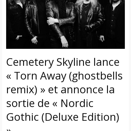
«
Torn
Away
(ghostbells
remix)
»
et
annonce
Cemetery Skyline lance
la
sortie
« Torn Away (ghostbells
de
«
remix) » et annonce la
Nordic
Gothic
sortie de « Nordic
(Deluxe
Edition)
Gothic (Deluxe Edition)
»
»