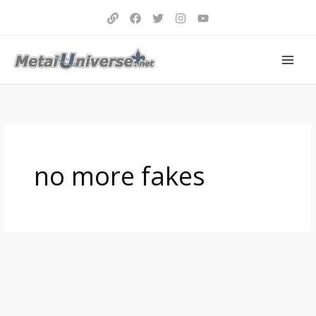
Aller
au
contenu
no more fakes