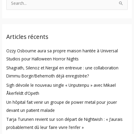
S
e
a
r
Articles récents
c
h
Ozzy Osbourne aura sa propre maison hantée à Universal
f
Studios pour Halloween Horror Nights
o
Shagrath, Silenoz et Nergal en entrevue : une collaboration
r
Dimmu Borgir/Behemoth déjà enregistrée?
:
Sigh dévoile le nouveau single « Unputenpu » avec Mikael
Åkerfeldt d’Opeth
Un hôpital fait venir un groupe de power metal pour jouer
devant un patient malade
Tarja Turunen revient sur son départ de Nightwish : « J’aurais
probablement dû leur faire vivre l’enfer »