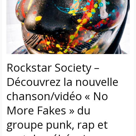
Découvrez
la
nouvelle
chanson/vidéo
«
No
More
Fakes
Rockstar Society –
»
du
Découvrez la nouvelle
groupe
punk,
chanson/vidéo « No
rap
et
More Fakes » du
metal
québécois
groupe punk, rap et