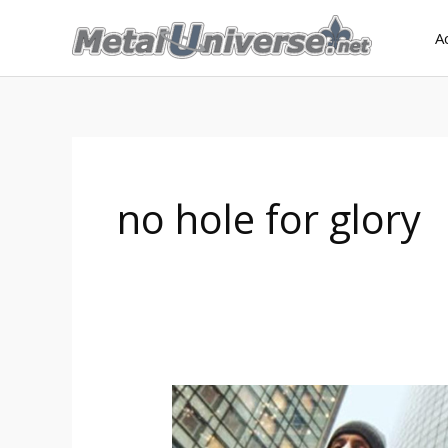
Aller
A
au
contenu
no hole for glory
Dope
Spell