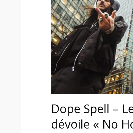
–
Le
duo
metal
parisien
dévoile
«
No
Hole
For
Glory
»
Dope Spell – L
dévoile « No Ho