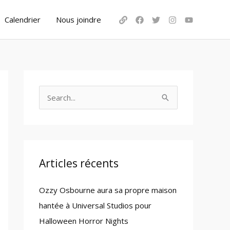
Calendrier
Nous joindre
S
e
a
r
c
Articles récents
h
Ozzy Osbourne aura sa propre maison
f
hantée à Universal Studios pour
o
Halloween Horror Nights
r