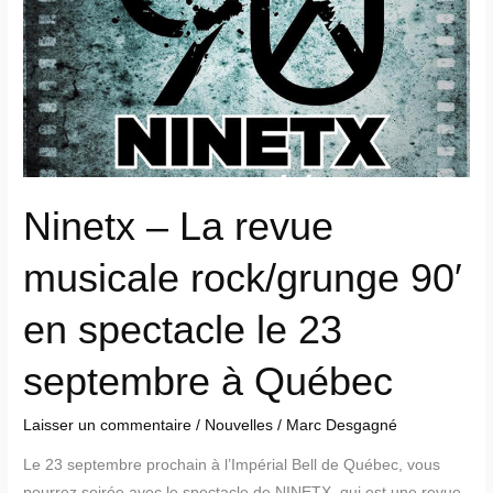
revue
musicale
rock/grunge
90′
en
spectacle
le
23
Ninetx – La revue
septembre
à
musicale rock/grunge 90′
Québec
en spectacle le 23
septembre à Québec
Laisser un commentaire
/
Nouvelles
/
Marc Desgagné
Le 23 septembre prochain à l’Impérial Bell de Québec, vous
pourrez soirée avec le spectacle de NINETX, qui est une revue