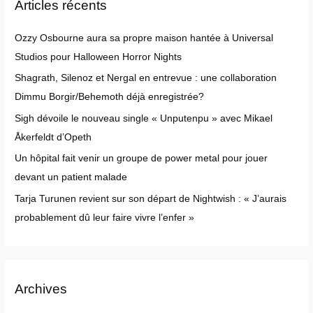
Articles récents
c
h
Ozzy Osbourne aura sa propre maison hantée à Universal
f
Studios pour Halloween Horror Nights
o
Shagrath, Silenoz et Nergal en entrevue : une collaboration
r
Dimmu Borgir/Behemoth déjà enregistrée?
:
Sigh dévoile le nouveau single « Unputenpu » avec Mikael
Åkerfeldt d’Opeth
Un hôpital fait venir un groupe de power metal pour jouer
devant un patient malade
Tarja Turunen revient sur son départ de Nightwish : « J’aurais
probablement dû leur faire vivre l’enfer »
Archives