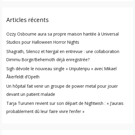
a
r
Articles récents
c
h
Ozzy Osbourne aura sa propre maison hantée à Universal
f
Studios pour Halloween Horror Nights
o
Shagrath, Silenoz et Nergal en entrevue : une collaboration
r
Dimmu Borgir/Behemoth déjà enregistrée?
:
Sigh dévoile le nouveau single « Unputenpu » avec Mikael
Åkerfeldt d’Opeth
Un hôpital fait venir un groupe de power metal pour jouer
devant un patient malade
Tarja Turunen revient sur son départ de Nightwish : « J’aurais
probablement dû leur faire vivre l’enfer »