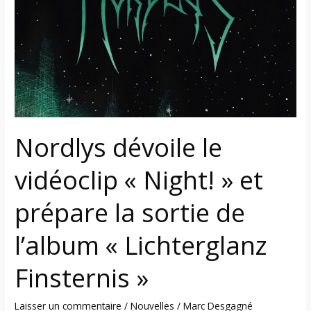
vidéoclip
« Night! »
et
prépare
la
sortie
de
l’album
Nordlys dévoile le
« Lichterglanz
Finsternis »
vidéoclip « Night! » et
prépare la sortie de
l’album « Lichterglanz
Finsternis »
Laisser un commentaire
/
Nouvelles
/
Marc Desgagné