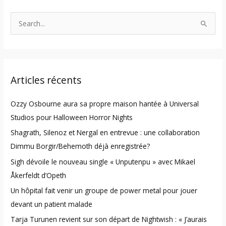
S
e
a
r
Articles récents
c
h
Ozzy Osbourne aura sa propre maison hantée à Universal
f
Studios pour Halloween Horror Nights
o
Shagrath, Silenoz et Nergal en entrevue : une collaboration
r
Dimmu Borgir/Behemoth déjà enregistrée?
:
Sigh dévoile le nouveau single « Unputenpu » avec Mikael
Åkerfeldt d’Opeth
Un hôpital fait venir un groupe de power metal pour jouer
devant un patient malade
Tarja Turunen revient sur son départ de Nightwish : « J’aurais