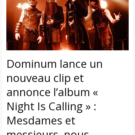
nouveau
clip
et
annonce
l’album
«
Night
Is
Dominum lance un
Calling
»
nouveau clip et
:
Mesdames
annonce l’album «
et
messieurs,
Night Is Calling » :
nous
devenons
Mesdames et
fous
messieurs, nous