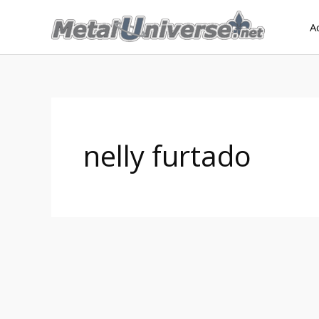
Aller
A
au
contenu
nelly furtado