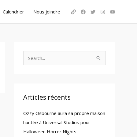
Calendrier
Nous joindre
S
e
a
r
c
Articles récents
h
Ozzy Osbourne aura sa propre maison
f
hantée à Universal Studios pour
o
Halloween Horror Nights
r