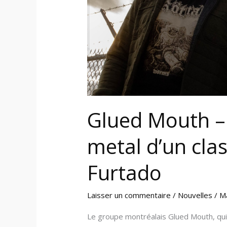
classique
de
Nelly
Furtado
Glued Mouth –
metal d’un clas
Furtado
Laisser un commentaire
/
Nouvelles
/
M
Le groupe montréalais Glued Mouth, qui