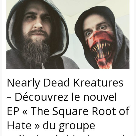
Dead
Kreatures
–
Découvrez
le
nouvel
EP
« The
Square
Root
Nearly Dead Kreatures
of
Hate »
– Découvrez le nouvel
du
groupe
EP « The Square Root of
mélodeath/black
Hate » du groupe
metal
québécois