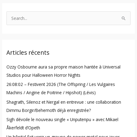
S
e
a
r
Articles récents
c
h
Ozzy Osbourne aura sa propre maison hantée à Universal
f
Studios pour Halloween Horror Nights
o
26:08:02 – Festivent 2026 (The Offspring / Les Vulgaires
r
Machins / Angine de Poitrine / Hipshot) (Lévis)
:
Shagrath, Silenoz et Nergal en entrevue : une collaboration
Dimmu Borgir/Behemoth déjà enregistrée?
Sigh dévoile le nouveau single « Unputenpu » avec Mikael
Åkerfeldt d’Opeth
Un hôpital fait venir un groupe de power metal pour jouer