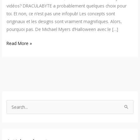
vidéos? DRACULABYTE a probablement quelques choix pour
toi. Et non, ce n’est pas une infopub! Les concepts sont
originaux et les designs sont vraiment magnifiques. Alors,
pourquoi pas. De Michael Myers d’Halloween avec le […]
Read More »
S
e
a
r