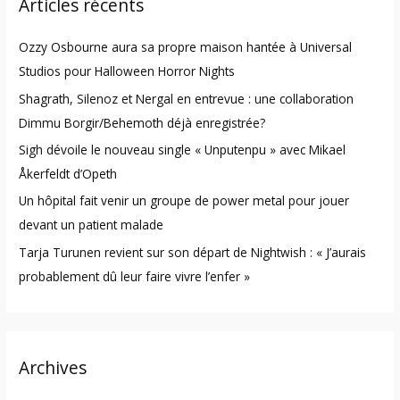
Articles récents
c
h
Ozzy Osbourne aura sa propre maison hantée à Universal
f
Studios pour Halloween Horror Nights
o
Shagrath, Silenoz et Nergal en entrevue : une collaboration
r
Dimmu Borgir/Behemoth déjà enregistrée?
:
Sigh dévoile le nouveau single « Unputenpu » avec Mikael
Åkerfeldt d’Opeth
Un hôpital fait venir un groupe de power metal pour jouer
devant un patient malade
Tarja Turunen revient sur son départ de Nightwish : « J’aurais
probablement dû leur faire vivre l’enfer »
Archives