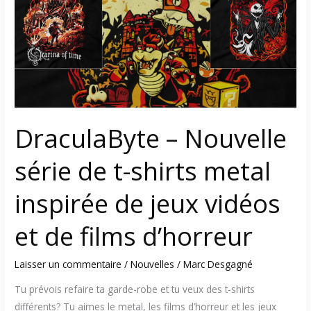
série
de
t-
shirts
metal
inspirée
de
jeux
DraculaByte – Nouvelle
vidéos
série de t-shirts metal
et
de
inspirée de jeux vidéos
films
d’horreur
et de films d’horreur
Laisser un commentaire
/
Nouvelles
/
Marc Desgagné
Tu prévois refaire ta garde-robe et tu veux des t-shirts
différents? Tu aimes le metal, les films d’horreur et les jeux